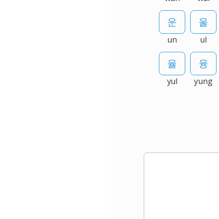
un
ul
yul
yung