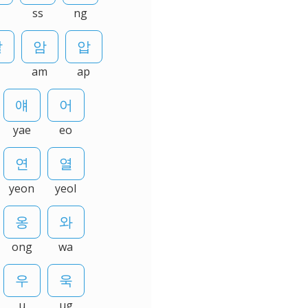
ss
ng
l
am
ap
yae
eo
yeon
yeol
ong
wa
u
ug