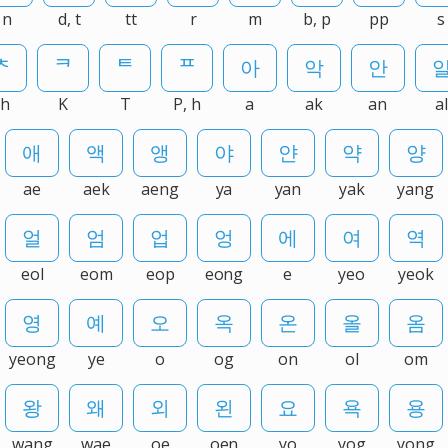
n
d, t
tt
r
m
b, p
pp
s
ch
K
T
P, h
a
ak
an
a
ae
aek
aeng
ya
yan
yak
yang
eol
eom
eop
eong
e
yeo
yeok
yeong
ye
o
og
on
ol
om
wang
wae
oe
oen
yo
yog
yong