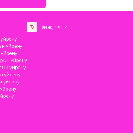
Қазақ тілі
 үйрену
ын үйрену
 үйрену
арын үйрену
арын үйрену
ын үйрену
н үйрену
 үйрену
үйрену