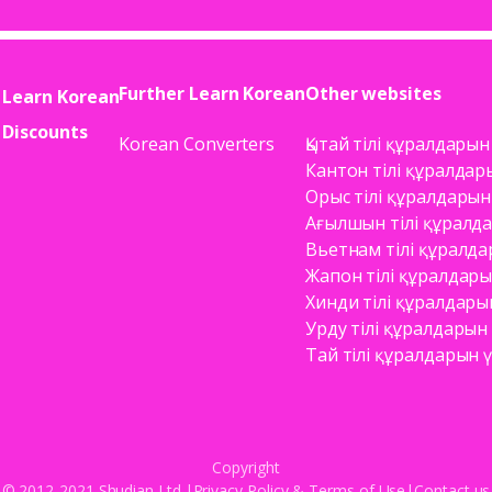
Further Learn Korean
Other websites
Learn Korean
Discounts
Korean Converters
Қытай тілі құралдарын
Кантон тілі құралдар
Орыс тілі құралдарын
Ағылшын тілі құралд
Вьетнам тілі құралд
Жапон тілі құралдар
Хинди тілі құралдары
Урду тілі құралдарын
Тай тілі құралдарын 
Copyright
© 2012-2021 Shudian Ltd.|
Privacy Policy
&
Terms of Use
|
Contact us