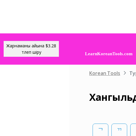
Жарнаманы айына $3.28
төлеп өшіру
Korean Tools
Ty
Хангыльд