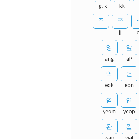
g, k
kk
j
jj
ang
aP
eok
eon
yeom
yeop
wan
wal