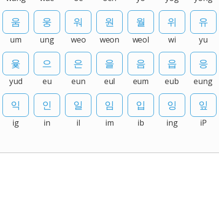
um
ung
weo
weon
weol
wi
yu
yud
eu
eun
eul
eum
eub
eung
ig
in
il
im
ib
ing
iP