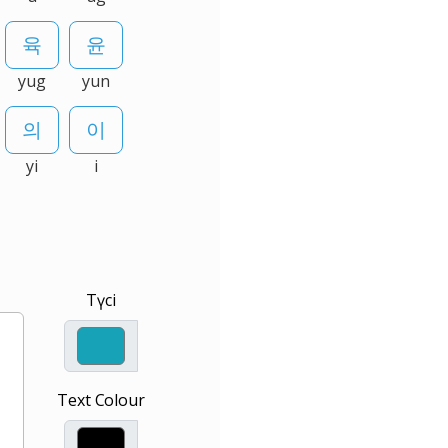
yug
yun
yi
i
Түсі
Text Colour