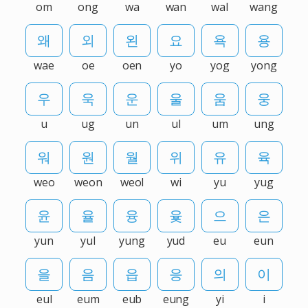
om
ong
wa
wan
wal
wang
wae
oe
oen
yo
yog
yong
u
ug
un
ul
um
ung
weo
weon
weol
wi
yu
yug
yun
yul
yung
yud
eu
eun
eul
eum
eub
eung
yi
i