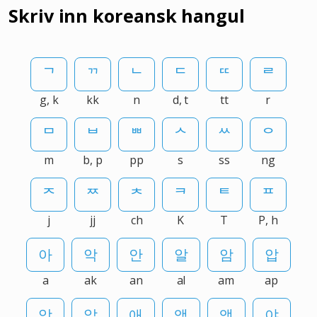
Skriv inn koreansk hangul
g, k
kk
n
d, t
tt
r
m
b, p
pp
s
ss
ng
j
jj
ch
K
T
P, h
a
ak
an
al
am
ap