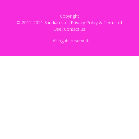
Copyright
© 2012-2021 Shudian Ltd.|
Privacy Policy
&
Terms of
Use
|
Contact us
- All rights reserved.