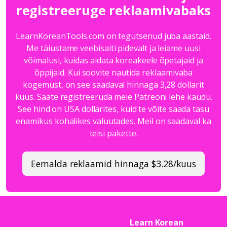
registreeruge reklaamivabaks
LearnKoreanTools.com on tegutsenud juba aastaid.
Me täiustame veebisaiti pidevalt ja leiame uusi
võimalusi, kuidas aidata koreakeele õpetajaid ja
õppijaid. Kui soovite nautida reklaamivaba
kogemust, on see saadaval hinnaga 3,28 dollarit
kuus. Saate registreeruda meie Patreoni lehe kaudu.
See hind on USA dollarites, kuid te võite saada tasu
enamikus kohalikes valuutades. Meil on saadaval ka
teisi pakette.
Eemalda reklaamid hinnaga $3.28/kuus
Learn Korean