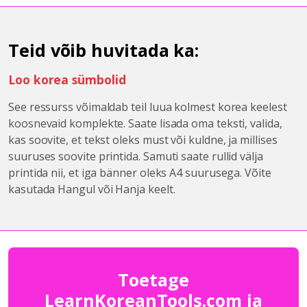
Teid võib huvitada ka:
Loo korea sümbolid
See ressurss võimaldab teil luua kolmest korea keelest
koosnevaid komplekte. Saate lisada oma teksti, valida,
kas soovite, et tekst oleks must või kuldne, ja millises
suuruses soovite printida. Samuti saate rullid välja
printida nii, et iga bänner oleks A4 suurusega. Võite
kasutada Hangul või Hanja keelt.
Toetage
LearnKoreanTools.com ja