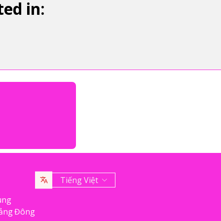
ed in:
Tiếng Việt
ung
uảng Đông