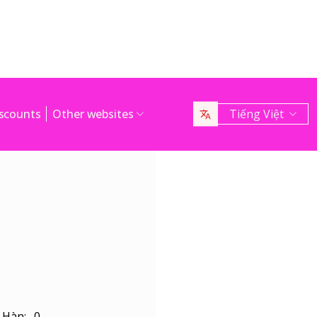
scounts
Other websites
Tiếng Việt
g Hàn: 0