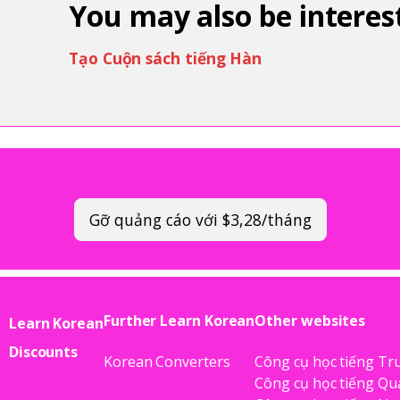
You may also be interest
Tạo Cuộn sách tiếng Hàn
Gỡ quảng cáo với $3,28/tháng
Further Learn Korean
Other websites
Learn Korean
Discounts
Korean Converters
Công cụ học tiếng Tr
Công cụ học tiếng Q