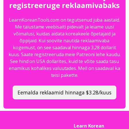
registreeruge reklaamivabaks
LearnKoreanTools.com on tegutsenud juba aastaid.
Me täiustame veebisaiti pidevalt ja leiame uusi
võimalusi, kuidas aidata koreakeele õpetajaid ja
õppijaid. Kui soovite nautida reklaamivaba
kogemust, on see saadaval hinnaga 3,28 dollarit
kuus. Saate registreeruda meie Patreoni lehe kaudu.
See hind on USA dollarites, kuid te võite saada tasu
enamikus kohalikes valuutades. Meil on saadaval ka
teisi pakette.
Eemalda reklaamid hinnaga $3.28/kuus
Learn Korean