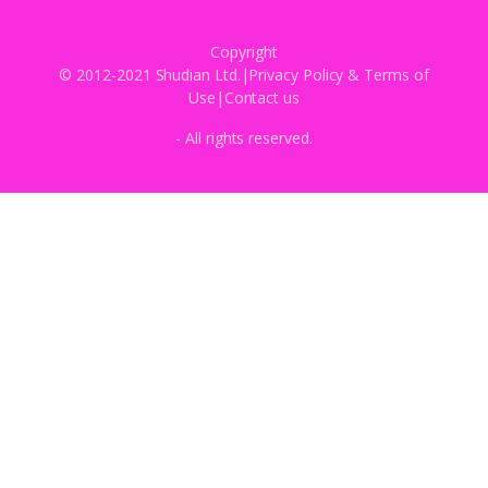
Copyright
© 2012-2021 Shudian Ltd.|
Privacy Policy
&
Terms of
Use
|
Contact us
- All rights reserved.