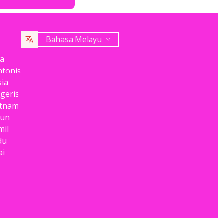
Bahasa Melayu
na
ntonis
sia
ggeris
etnam
pun
mil
du
ai