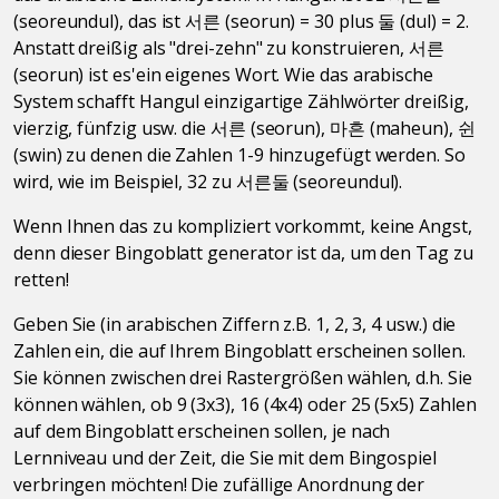
(seoreundul), das ist 서른 (seorun) = 30 plus 둘 (dul) = 2.
Anstatt dreißig als "drei-zehn" zu konstruieren, 서른
(seorun) ist es'ein eigenes Wort. Wie das arabische
System schafft Hangul einzigartige Zählwörter dreißig,
vierzig, fünfzig usw. die 서른 (seorun), 마흔 (maheun), 쉰
(swin) zu denen die Zahlen 1-9 hinzugefügt werden. So
wird, wie im Beispiel, 32 zu 서른둘 (seoreundul).
Wenn Ihnen das zu kompliziert vorkommt, keine Angst,
denn dieser Bingoblatt generator ist da, um den Tag zu
retten!
Geben Sie (in arabischen Ziffern z.B. 1, 2, 3, 4 usw.) die
Zahlen ein, die auf Ihrem Bingoblatt erscheinen sollen.
Sie können zwischen drei Rastergrößen wählen, d.h. Sie
können wählen, ob 9 (3x3), 16 (4x4) oder 25 (5x5) Zahlen
auf dem Bingoblatt erscheinen sollen, je nach
Lernniveau und der Zeit, die Sie mit dem Bingospiel
verbringen möchten! Die zufällige Anordnung der