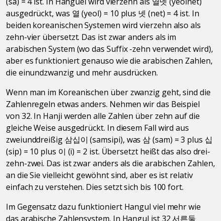
(sa) = 4 ist. In Hanguel wird vierzehn als 열넷 (yeolnet)
ausgedrückt, was 열 (yeol) = 10 plus 넷 (net) = 4 ist. In
beiden koreanischen Systemen wird vierzehn also als
zehn-vier übersetzt. Das ist zwar anders als im
arabischen System (wo das Suffix -zehn verwendet wird),
aber es funktioniert genauso wie die arabischen Zahlen,
die einundzwanzig und mehr ausdrücken.
Wenn man im Koreanischen über zwanzig geht, sind die
Zahlenregeln etwas anders. Nehmen wir das Beispiel
von 32. In Hanji werden alle Zahlen über zehn auf die
gleiche Weise ausgedrückt. In diesem Fall wird aus
zweiunddreißig 삼십이 (samsipi), was 삼 (sam) = 3 plus 십
(sip) = 10 plus 이 (i) = 2 ist. Übersetzt heißt das also drei-
zehn-zwei. Das ist zwar anders als die arabischen Zahlen,
an die Sie vielleicht gewöhnt sind, aber es ist relativ
einfach zu verstehen. Dies setzt sich bis 100 fort.
Im Gegensatz dazu funktioniert Hangul viel mehr wie
das arabische Zahlensystem. In Hangul ist 32 서른둘