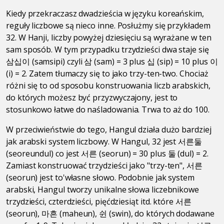
Kiedy przekraczasz dwadzieścia w języku koreańskim,
reguły liczbowe są nieco inne. Posłużmy się przykładem
32. W Hanji, liczby powyżej dziesięciu są wyrażane w ten
sam sposób. W tym przypadku trzydzieści dwa staje się
삼십이 (samsipi) czyli 삼 (sam) = 3 plus 십 (sip) = 10 plus 이
(i) = 2. Zatem tłumaczy się to jako trzy-ten-two. Chociaż
różni się to od sposobu konstruowania liczb arabskich,
do których możesz być przyzwyczajony, jest to
stosunkowo łatwe do naśladowania. Trwa to aż do 100.
W przeciwieństwie do tego, Hangul działa dużo bardziej
jak arabski system liczbowy. W Hangul, 32 jest 서른둘
(seoreundul) co jest 서른 (seorun) = 30 plus 둘 (dul) = 2.
Zamiast konstruować trzydzieści jako "trzy-ten", 서른
(seorun) jest to'własne słowo. Podobnie jak system
arabski, Hangul tworzy unikalne słowa liczebnikowe
trzydzieści, czterdzieści, pięćdziesiąt itd. które 서른
(seorun), 마흔 (maheun), 쉰 (swin), do których dodawane