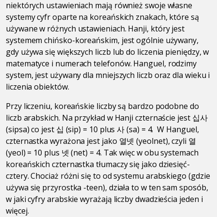
niektórych ustawieniach mają również swoje własne
systemy cyfr oparte na koreańskich znakach, które są
używane w różnych ustawieniach. Hanji, który jest
systemem chińsko-koreańskim, jest ogólnie używany,
gdy używa się większych liczb lub do liczenia pieniędzy, w
matematyce i numerach telefonów. Hanguel, rodzimy
system, jest używany dla mniejszych liczb oraz dla wieku i
liczenia obiektów.
Przy liczeniu, koreańskie liczby są bardzo podobne do
liczb arabskich. Na przykład w Hanji czternaście jest 십사
(sipsa) co jest 십 (sip) = 10 plus 사 (sa) = 4. W Hanguel,
czternastka wyrażona jest jako 열넷 (yeolnet), czyli 열
(yeol) = 10 plus 넷 (net) = 4. Tak więc w obu systemach
koreańskich czternastka tłumaczy się jako dziesięć-
cztery. Chociaż różni się to od systemu arabskiego (gdzie
używa się przyrostka -teen), działa to w ten sam sposób,
w jaki cyfry arabskie wyrażają liczby dwadzieścia jeden i
więcej.