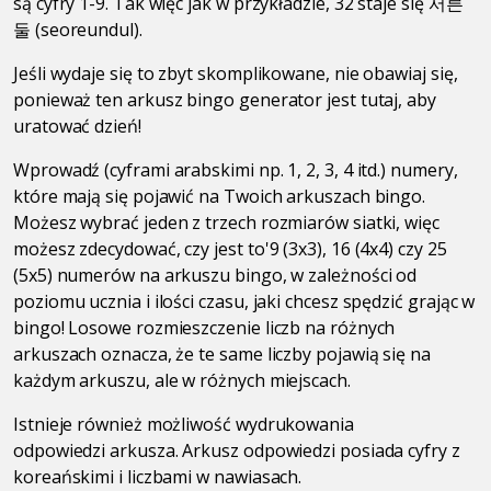
są cyfry 1-9. Tak więc jak w przykładzie, 32 staje się 서른
둘 (seoreundul).
Jeśli wydaje się to zbyt skomplikowane, nie obawiaj się,
ponieważ ten arkusz bingo generator jest tutaj, aby
uratować dzień!
Wprowadź (cyframi arabskimi np. 1, 2, 3, 4 itd.) numery,
które mają się pojawić na Twoich arkuszach bingo.
Możesz wybrać jeden z trzech rozmiarów siatki, więc
możesz zdecydować, czy jest to'9 (3x3), 16 (4x4) czy 25
(5x5) numerów na arkuszu bingo, w zależności od
poziomu ucznia i ilości czasu, jaki chcesz spędzić grając w
bingo! Losowe rozmieszczenie liczb na różnych
arkuszach oznacza, że te same liczby pojawią się na
każdym arkuszu, ale w różnych miejscach.
Istnieje również możliwość wydrukowania
odpowiedzi arkusza. Arkusz odpowiedzi posiada cyfry z
koreańskimi i liczbami w nawiasach.