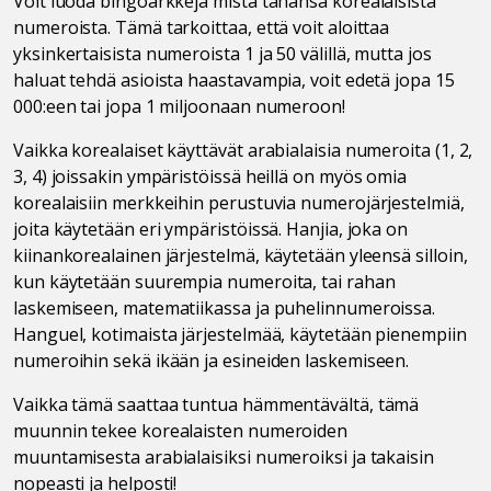
Voit luoda bingoarkkeja mistä tahansa korealaisista
numeroista. Tämä tarkoittaa, että voit aloittaa
yksinkertaisista numeroista 1 ja 50 välillä, mutta jos
haluat tehdä asioista haastavampia, voit edetä jopa 15
000:een tai jopa 1 miljoonaan numeroon!
Vaikka korealaiset käyttävät arabialaisia numeroita (1, 2,
3, 4) joissakin ympäristöissä heillä on myös omia
korealaisiin merkkeihin perustuvia numerojärjestelmiä,
joita käytetään eri ympäristöissä. Hanjia, joka on
kiinankorealainen järjestelmä, käytetään yleensä silloin,
kun käytetään suurempia numeroita, tai rahan
laskemiseen, matematiikassa ja puhelinnumeroissa.
Hanguel, kotimaista järjestelmää, käytetään pienempiin
numeroihin sekä ikään ja esineiden laskemiseen.
Vaikka tämä saattaa tuntua hämmentävältä, tämä
muunnin tekee korealaisten numeroiden
muuntamisesta arabialaisiksi numeroiksi ja takaisin
nopeasti ja helposti!