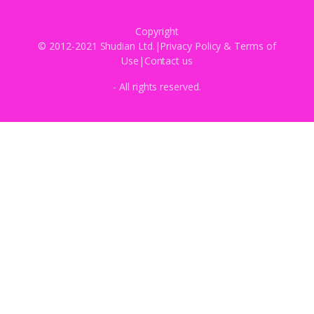
Copyright
© 2012-2021 Shudian Ltd.|
Privacy Policy
&
Terms of
Use
|
Contact us
- All rights reserved.