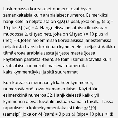
Laskennassa korealaiset numerot ovat hyvin
samankaltaisia kuin arabialaiset numerot. Esimerkiksi
hanji-kielellä neljätoista on 십사 (sipsa), joka on 십 (sip) =
10 plus 사 (sa) = 4. Hanguelissa neljätoista ilmaistaan
muodossa 열넷 (yeolnet), joka on 열 (yeol) = 10 plus 넷
(net) = 4. Joten molemmissa korealaisissa järjestelmissä
neljätoista translitteroidaan kymmeneksi-neljäksi. Vaikka
tämä eroaa arabialaisesta järjestelmästä (jossa
käytetään päätettä -teen), se toimii samalla tavalla kuin
arabialaiset numerot ilmaisevat numeroita
kaksikymmentäyksi ja sitä suuremmat.
Kun koreassa mennään yli kahdenkymmenen,
numerosäännöt ovat hieman erilaiset. Käytetään
esimerkkinä numeroa 32. Hanji-kielessä kaikki yli
kymmenen olevat luvut ilmaistaan samalla tavalla. Tässä
tapauksessa kolmekymmentäkaksi tulee 삼십이
(samsipi), joka on 삼 (sam) = 3 plus 십 (sip) = 10 plus 이 (i)