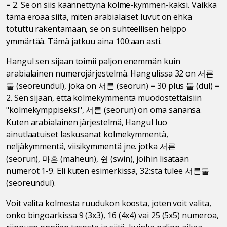
= 2. Se on siis käännettynä kolme-kymmen-kaksi. Vaikka
tämä eroaa siitä, miten arabialaiset luvut on ehkä
totuttu rakentamaan, se on suhteellisen helppo
ymmärtää. Tämä jatkuu aina 100:aan asti.
Hangul sen sijaan toimii paljon enemmän kuin
arabialainen numerojärjestelmä. Hangulissa 32 on 서른
둘 (seoreundul), joka on 서른 (seorun) = 30 plus 둘 (dul) =
2. Sen sijaan, että kolmekymmentä muodostettaisiin
"kolmekymppiseksi", 서른 (seorun) on oma sanansa.
Kuten arabialainen järjestelmä, Hangul luo
ainutlaatuiset laskusanat kolmekymmentä,
neljäkymmentä, viisikymmentä jne. jotka 서른
(seorun), 마흔 (maheun), 쉰 (swin), joihin lisätään
numerot 1-9. Eli kuten esimerkissä, 32:sta tulee 서른둘
(seoreundul).
Voit valita kolmesta ruudukon koosta, joten voit valita,
onko bingoarkissa 9 (3x3), 16 (4x4) vai 25 (5x5) numeroa,