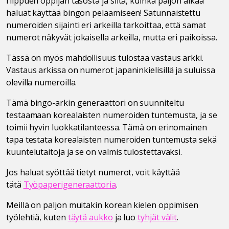
riippuen oppijan tasosta ja siitä, kuinka paljon aikaa
haluat käyttää bingon pelaamiseen! Satunnaistettu
numeroiden sijainti eri arkeilla tarkoittaa, että samat
numerot näkyvät jokaisella arkeilla, mutta eri paikoissa.
Tässä on myös mahdollisuus tulostaa vastaus arkki.
Vastaus arkissa on numerot japaninkielisillä ja suluissa
olevilla numeroilla.
Tämä bingo-arkin generaattori on suunniteltu
testaamaan korealaisten numeroiden tuntemusta, ja se
toimii hyvin luokkatilanteessa. Tämä on erinomainen
tapa testata korealaisten numeroiden tuntemusta sekä
kuuntelutaitoja ja se on valmis tulostettavaksi.
Jos haluat syöttää tietyt numerot, voit käyttää
tätä
Työpaperigeneraattoria
.
Meillä on paljon muitakin korean kielen oppimisen
työlehtiä, kuten
täytä aukko
ja luo
tyhjät välit
.