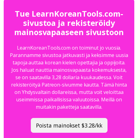
Tue LearnKoreanTools.com-
sivustoa ja rekisteröidy
mainosvapaaseen sivustoon
LearnKoreanTools.com on toiminut jo vuosia.
Parannamme sivustoa jatkuvasti ja keksimme uusia
tapoja auttaa korean kielen opettajia ja oppijoita.
Jos haluat nauttia mainosvapaasta kokemuksesta,
se on saatavilla 3,28 dollaria kuukaudessa. Voit
rekisteröityä Patreon-sivumme kautta. Tämä hinta
on Yhdysvaltain dollareissa, mutta voit veloittaa
useimmissa paikallisissa valuutoissa. Meillä on
muitakin paketteja saatavilla.
Poista mainokset $3.28/kk