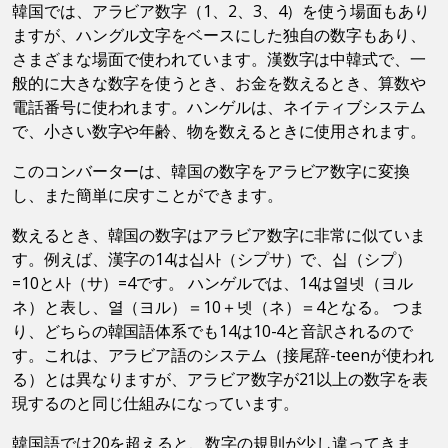
韓国では、アラビア数字（1、2、3、4）を使う場面もあり
ますが、ハングル文字をベースにした独自の数字もあり、
さまざまな場面で使われています。漢数字は中韓式で、一
般的に大きな数字を使うとき、お金を数えるとき、算数や
電話番号に使われます。ハンゲルは、ネイティブシステム
で、小さい数字や年齢、物を数えるときに使用されます。
このコンバーターは、韓国の数字をアラビア数字に変換
し、また簡単に戻すことができます。
数えるとき、韓国の数字はアラビア数字に非常に似ていま
す。例えば、漢字の14は십사（シプサ）で、십（シプ）
=10と사（サ）=4です。 ハンゲルでは、14は열넷（ヨル
ネ）と表し、열（ヨル）＝10＋넷（ネ）＝4となる。 つま
り、どちらの韓国語体系でも14は10-4と音訳されるので
す。これは、アラビア語のシステム（接尾辞-teenが使われ
る）とは異なりますが、アラビア数字が21以上の数字を表
現するのと同じ仕組みになっています。
韓国語では20を超えると、数字の規則が少し違ってきま