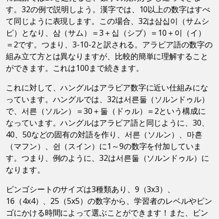
す。32の例で説明しよう。漢字では、10以上の数字はすべ
て同じように表現します。この場合、32は삼십이（サムシ
ピ）となり、삼（サム）＝3＋십（シプ）＝10＋이（イ）
＝2です。つまり、3-10-2と訳される。アラビア語の数字の
組み立て方とは異なりますが、比較的簡単に理解すること
ができます。これは100まで続きます。
これに対して、ハングルはアラビア数字に近い仕組みにな
っています。ハングルでは、32は서른둘（ソルンドゥル）
で、서른（ソルン）＝30＋둘（ドゥル）＝2という構成に
なっています。ハングルはアラビア語と同じように、30、
40、50などの固有の対語を作り、서른（ソルン）、마흔
（マフン）、쉰（スイン）に1～9の数字を付加していま
す。つまり、例のように、32は서른둘（ソルンドゥル）に
なります。
ビンゴシートのサイズは3種類あり、9（3x3）、
16（4x4）、25（5x5）の数字から、学習者のレベルやビン
ゴにかける時間によって選ぶことができます！また、ビン