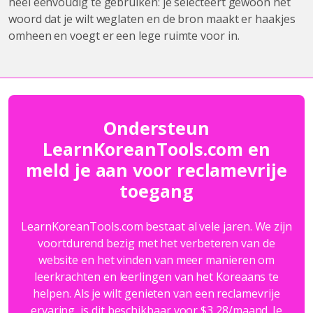
heel eenvoudig te gebruiken: je selecteert gewoon het
woord dat je wilt weglaten en de bron maakt er haakjes
omheen en voegt er een lege ruimte voor in.
Ondersteun
LearnKoreanTools.com en
meld je aan voor reclamevrije
toegang
LearnKoreanTools.com bestaat al vele jaren. We zijn
voortdurend bezig met het verbeteren van de
website en het vinden van meer manieren om
leerkrachten en leerlingen van het Koreaans te
helpen. Als je wilt genieten van een reclamevrije
ervaring, is dit beschikbaar voor $3,28/maand. Je