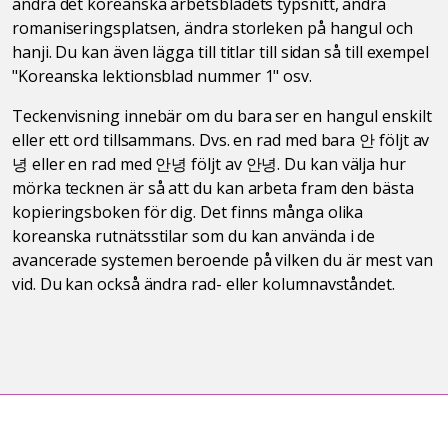
ändra det koreanska arbetsbladets typsnitt, ändra
romaniseringsplatsen, ändra storleken på hangul och
hanji. Du kan även lägga till titlar till sidan så till exempel
"Koreanska lektionsblad nummer 1" osv.
Teckenvisning innebär om du bara ser en hangul enskilt
eller ett ord tillsammans. Dvs. en rad med bara 안 följt av
녕 eller en rad med 안녕 följt av 안녕. Du kan välja hur
mörka tecknen är så att du kan arbeta fram den bästa
kopieringsboken för dig. Det finns många olika
koreanska rutnätsstilar som du kan använda i de
avancerade systemen beroende på vilken du är mest van
vid. Du kan också ändra rad- eller kolumnavståndet.