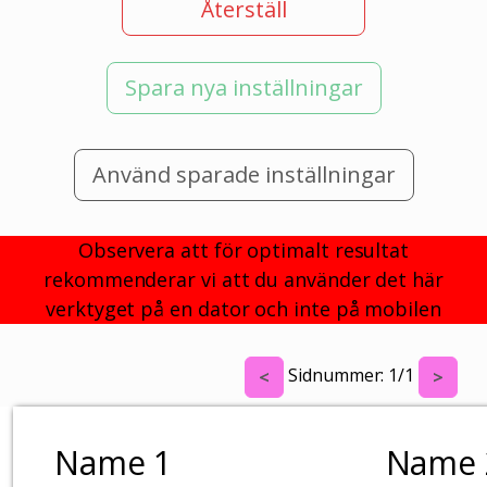
Återställ
Spara nya inställningar
Använd sparade inställningar
Observera att för optimalt resultat
rekommenderar vi att du använder det här
verktyget på en dator och inte på mobilen
Sidnummer:
1
/
1
<
>
Name 1
Name 