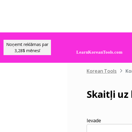
Noņemt reklāmas par
3,28$ mēnesī
Korean Tools
Kor
Skaitļi uz
Ievade