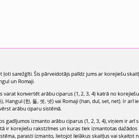
t ļoti sarežģīti. Šis pārveidotājs palīdz jums ar korejiešu skai
angul un Romaji.
s varat konvertēt arābu ciparus (1, 2, 3, 4) katrā no korejie
, Hangul (한, 둘, 셋, 넷) vai Romaji (han, dul, set, net). Ir arī 
ērst arābu ciparu sistēmā.
os gadījumos izmanto arābu ciparus (1, 2, 3, 4), viņiem ir arī 
ā ir korejiešu rakstzīmes un kuras tiek izmantotas dažādos a
istēma, parasti izmanto, lietojot lielākus skaitļus vai skaito