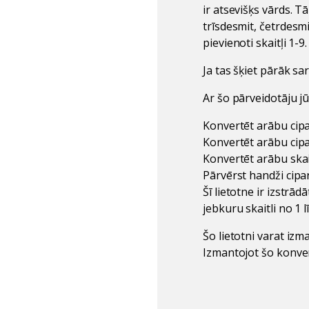
ir atsevišķs vārds. T
trīsdesmit, četrdesm
pievienoti skaitļi 1
Ja tas šķiet pārāk sare
Ar šo pārveidotāju jū
Konvertēt arābu cipa
Konvertēt arābu cip
Konvertēt arābu skaitļ
Pārvērst handži cipar
Šī lietotne ir izstrād
jebkuru skaitli no 1 
Šo lietotni varat izm
Izmantojot šo konvert