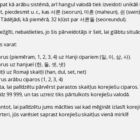
āpat kā arābu sistēmā, arī hangul valodā tiek izveidoti unikāl
it, piecdesmit u. c., kas 서른 (seorun), 마흔 (maheun), 쉰 (swin)
-9. Tādējādi, kā piemērā, 32 kļūst par 서른둘 (seoreundul).
žģīti, nebaidieties, jo šis pārveidotājs ir šeit, lai glābtu situāc
s varat:
rus (piemēram, 1, 2, 3, 4) uz Hanji cipariem (일, 이, 삼, 사).
arus uz hanjuel (한, 둘, 셋, 넷)
i uz Romaji skaitļi (han, dul, set, net)
us arābu ciparos (1, 2, 3, 4)
āta, lai palīdzētu pārvērst parastos skaitļus korejiešu ciparos.
līdz 99 999, un tas uzreiz tiks pārtulkots korejiešu valodā.
antot, lai palīdzētu jums mācīties vai kad mēģināt izlasīt korej
eri, jūs varēsiet saprast korejiešu skaitļus vienā mirklī!