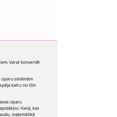
tļiem. Varat konvertēt
šu ciparu sistēmām
iespēja katru no šīm
savas ciparu
pstākļos. Hanji, kas
t naudu, matemātikā