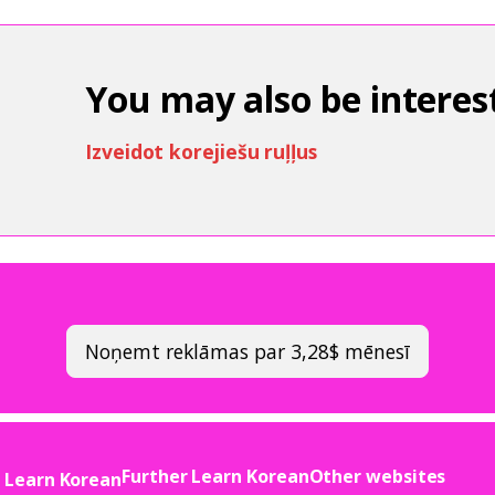
You may also be interest
Izveidot korejiešu ruļļus
Noņemt reklāmas par 3,28$ mēnesī
Further Learn Korean
Other websites
Learn Korean