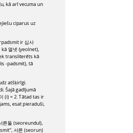
ļu, kā arī vecuma un
ejiešu ciparus uz
etrpadsmit ir 십사
ts kā 열넷 (yeolnet),
ek transliterēts kā
is -padsmit), tā
dz atšķirīgi.
ādi. Šajā gadījumā
(i) = 2. Tātad tas ir
jams, esat pieraduši,
r 서른둘 (seoreundul),
 desmit", 서른 (seorun)