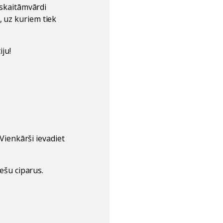
i skaitāmvārdi
, uz kuriem tiek
iju!
 Vienkārši ievadiet
iešu ciparus.