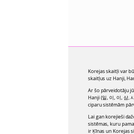
Korejas skaitļi var bū
skaitļus uz Hanji, H
Ar šo pārveidotāju jū
Hanji (일, 이, 이, 삼, 사)
ciparu sistēmām pārv
Lai gan korejieši daž
sistēmas, kuru pamat
ir Ķīnas un Korejas s