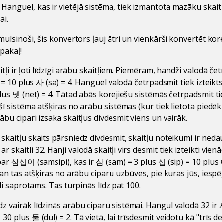
Hanguel, kas ir vietējā sistēma, tiek izmantota mazāku skait
ai.
 mulsinoši, šis konvertors ļauj ātri un vienkārši konvertēt kor
pakaļ!
itļi ir ļoti līdzīgi arābu skaitļiem. Piemēram, handži valodā č
p) = 10 plus 사 (sa) = 4. Hanguel valodā četrpadsmit tiek izteik
plus 넷 (net) = 4. Tātad abās korejiešu sistēmās četrpadsmit ti
 šī sistēma atšķiras no arābu sistēmas (kur tiek lietota piedēkl
ābu cipari izsaka skaitļus divdesmit viens un vairāk.
skaitļu skaits pārsniedz divdesmit, skaitļu noteikumi ir nedau
 skaitli 32. Hanji valodā skaitļi virs desmit tiek izteikti vien
 par 삼십이 (samsipi), kas ir 삼 (sam) = 3 plus 십 (sip) = 10 plus 이 
 gan tas atšķiras no arābu ciparu uzbūves, pie kuras jūs, iespē
egli saprotams. Tas turpinās līdz pat 100.
z vairāk līdzinās arābu ciparu sistēmai. Hangul valodā 32 i
30 plus 둘 (dul) = 2. Tā vietā, lai trīsdesmit veidotu kā "trīs