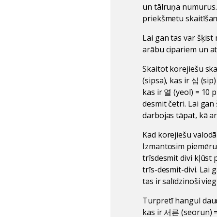
un tālruņa numurus. 
priekšmetu skaitīšan
Lai gan tas var šķist
arābu cipariem un at
Skaitot korejiešu ska
(sipsa), kas ir 십 (si
kas ir 열 (yeol) = 10 
desmit četri. Lai gan
darbojas tāpat, kā ar
Kad korejiešu valodā 
Izmantosim piemēru ar
trīsdesmit divi kļūst
trīs-desmit-divi. Lai
tas ir salīdzinoši vi
Turpretī hangul daud
kas ir 서른 (seorun) = 