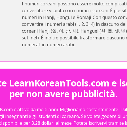
I numeri coreani possono essere molto complicati
convertitore vi aiuta con i numeri coreani. È possib
numeri in Hanji, Hangul e Romaji. Con questo conv
convertire i numeri arabi (1, 2, 3, 4) in ciascuno de
coreani Hanji (일, 이, 삼, 사), Hanguel (한, 둘, 셋, 넷) 
set, net). È inoltre possibile trasformare ciascuno 
numerali in numeri arabi.
e LearnKoreanTools.com e is
per non avere pubblicità.
com è attivo da molti anni. Miglioriamo costantemente il sit
li insegnanti e gli studenti di coreano. Se volete godere di 
 disponibile per 3,28 dollari al mese. Potete iscrivervi tramite