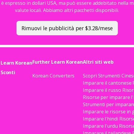
o è espresso in dollari USA, ma può essere addebitato nella m
valute locali. Abbiamo altri pacchetti disponibili.
Rimuovi le pubblicità per $3.28/mese
Further Learn Korean
Altri siti web
Learn Korean
Sconti
Korean Converters
Scopri Strumenti Cines
Imparare il cantonese 
Imparare il russo Riso
Risorse per imparare l'
Strumenti per imparare
Imparare le risorse in
Imparare l'hindi Risors
Imparare l'urdu Risors
Imparare il tailandese 