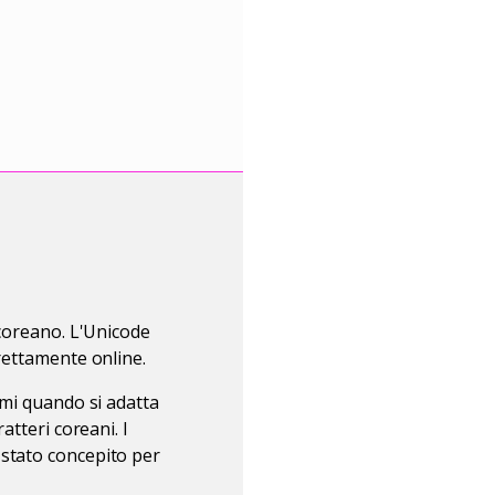
 coreano. L'Unicode
rrettamente online.
emi quando si adatta
atteri coreani. I
 stato concepito per