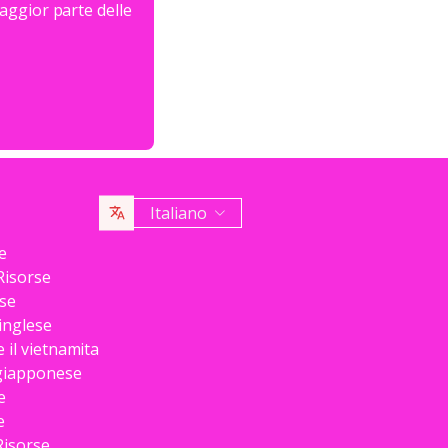
aggior parte delle
Italiano
e
Risorse
rse
inglese
 il vietnamita
 giapponese
e
e
Risorse