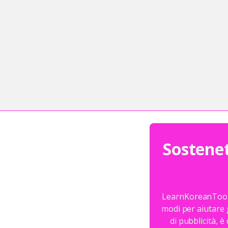
Sostenet
LearnKoreanTools.
modi per aiutare g
di pubblicità, è