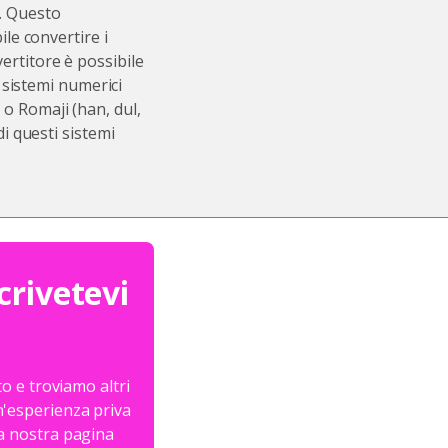
. Questo
ile convertire i
ertitore è possibile
i sistemi numerici
o Romaji (han, dul,
di questi sistemi
crivetevi
o e troviamo altri
un'esperienza priva
 la nostra pagina