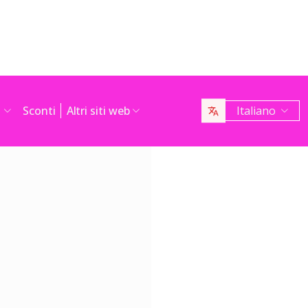
s
Sconti
Altri siti web
Italiano