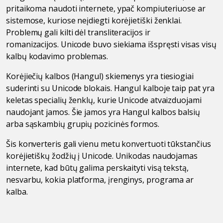
pritaikoma naudoti internete, ypač kompiuteriuose ar
sistemose, kuriose neįdiegti korėjietiški ženklai.
Problemų gali kilti dėl transliteracijos ir
romanizacijos. Unicode buvo siekiama išspręsti visas visų
kalbų kodavimo problemas.
Korėjiečių kalbos (Hangul) skiemenys yra tiesiogiai
suderinti su Unicode blokais. Hangul kalboje taip pat yra
keletas specialių ženklų, kurie Unicode atvaizduojami
naudojant jamos. Šie jamos yra Hangul kalbos balsių
arba sąskambių grupių pozicinės formos.
Šis konverteris gali vienu metu konvertuoti tūkstančius
korėjietiškų žodžių į Unicode. Unikodas naudojamas
internete, kad būtų galima perskaityti visą tekstą,
nesvarbu, kokia platforma, įrenginys, programa ar
kalba.