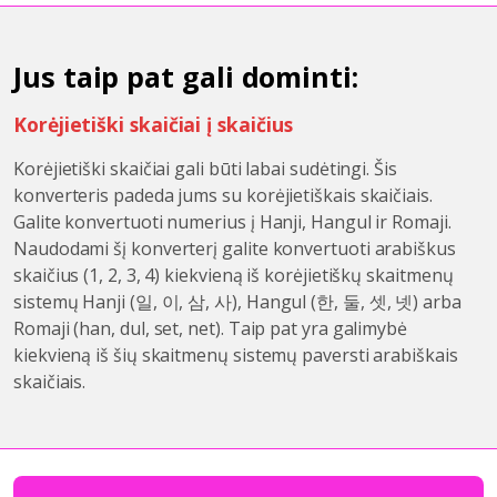
Jus taip pat gali dominti:
Korėjietiški skaičiai į skaičius
Korėjietiški skaičiai gali būti labai sudėtingi. Šis
konverteris padeda jums su korėjietiškais skaičiais.
Galite konvertuoti numerius į Hanji, Hangul ir Romaji.
Naudodami šį konverterį galite konvertuoti arabiškus
skaičius (1, 2, 3, 4) kiekvieną iš korėjietiškų skaitmenų
sistemų Hanji (일, 이, 삼, 사), Hangul (한, 둘, 셋, 넷) arba
Romaji (han, dul, set, net). Taip pat yra galimybė
kiekvieną iš šių skaitmenų sistemų paversti arabiškais
skaičiais.