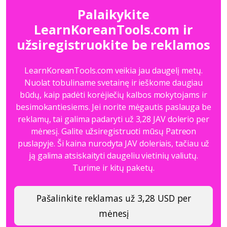
Palaikykite
LearnKoreanTools.com ir
užsiregistruokite be reklamos
LearnKoreanTools.com veikia jau daugelį metų.
Nuolat tobuliname svetainę ir ieškome daugiau
būdų, kaip padėti korėjiečių kalbos mokytojams ir
besimokantiesiems. Jei norite mėgautis paslauga be
reklamų, tai galima padaryti už 3,28 JAV dolerio per
mėnesį. Galite užsiregistruoti mūsų Patreon
puslapyje. Ši kaina nurodyta JAV doleriais, tačiau už
ją galima atsiskaityti daugeliu vietinių valiutų.
Turime ir kitų paketų.
Pašalinkite reklamas už 3,28 USD per
mėnesį