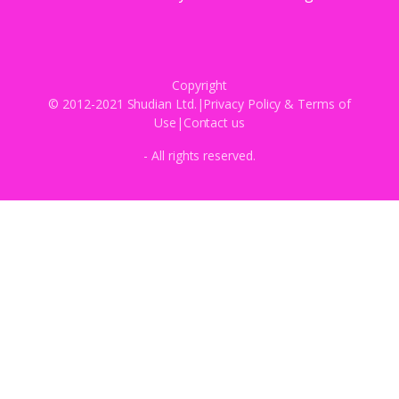
Copyright
© 2012-2021 Shudian Ltd.|
Privacy Policy
&
Terms of
Use
|
Contact us
- All rights reserved.